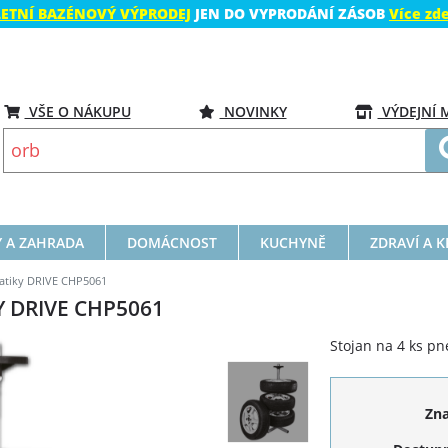
LETNÍ BAZÉNOVÝ VÝPRODEJ
JEN DO VYPRODÁNÍ ZÁSOB
Více zd
VŠE O NÁKUPU
NOVINKY
VÝDEJNÍ 
 A ZAHRADA
DOMÁCNOST
KUCHYNĚ
ZDRAVÍ A 
atiky DRIVE CHP5061
 DRIVE CHP5061
Stojan na 4 ks pn
Zn