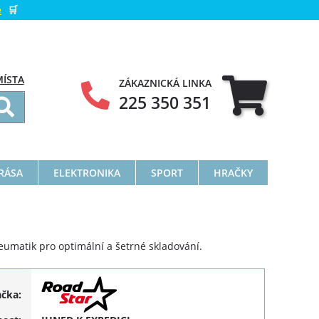
e
🛒
MÍSTA
ZÁKAZNICKÁ LINKA
225 350 351
KRÁSA
ELEKTRONIKA
SPORT
HRAČKY
eumatik pro optimální a šetrné skladování.
ačka: