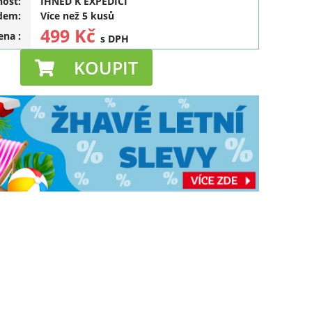
ost:
IHNED K EXPEDICI
dem:
Více než 5 kusů
499 Kč
cena
:
s DPH
KOUPIT