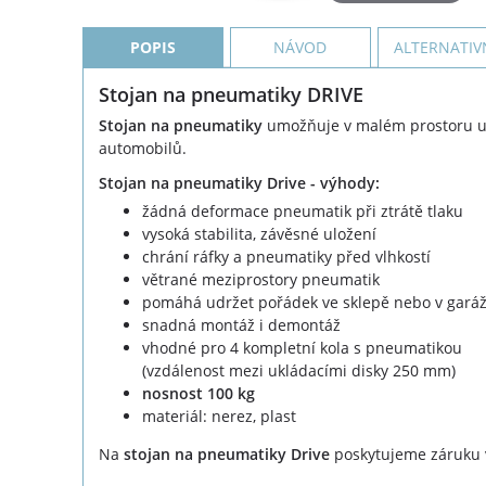
POPIS
NÁVOD
ALTERNATIV
Stojan na pneumatiky DRIVE
Stojan na pneumatiky
umožňuje v malém prostoru u
automobilů.
Stojan na pneumatiky Drive - výhody:
žádná deformace pneumatik při ztrátě tlaku
vysoká stabilita, závěsné uložení
chrání ráfky a pneumatiky před vlhkostí
větrané meziprostory pneumatik
pomáhá udržet pořádek ve sklepě nebo v garáž
snadná montáž i demontáž
vhodné pro 4 kompletní kola s pneumatikou
(vzdálenost mezi ukládacími disky 250 mm)
nosnost 100 kg
materiál: nerez, plast
Na
stojan na pneumatiky Drive
poskytujeme záruku v