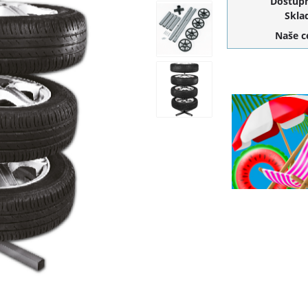
Dostupn
Skla
Naše 