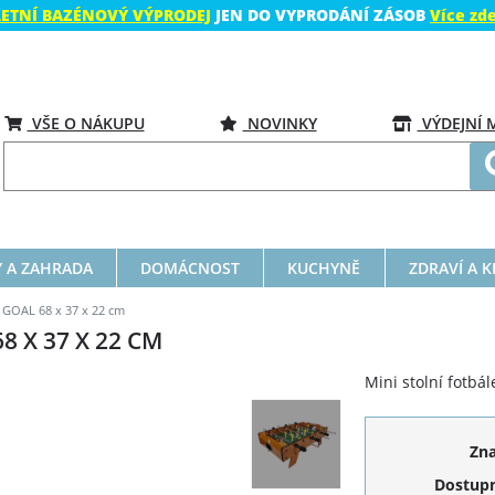
LETNÍ BAZÉNOVÝ VÝPRODEJ
JEN DO VYPRODÁNÍ ZÁSOB
Více zd
VŠE O NÁKUPU
NOVINKY
VÝDEJNÍ 
 A ZAHRADA
DOMÁCNOST
KUCHYNĚ
ZDRAVÍ A 
l GOAL 68 x 37 x 22 cm
 X 37 X 22 CM
Mini stolní fotbá
Zn
Dostupn