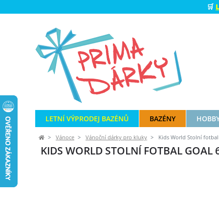
🛒
LETNÍ VÝPRODEJ BAZÉNŮ
BAZÉNY
HOBBY
Vánoce
Vánoční dárky pro kluky
Kids World Stolní fotba
KIDS WORLD STOLNÍ FOTBAL GOAL 68