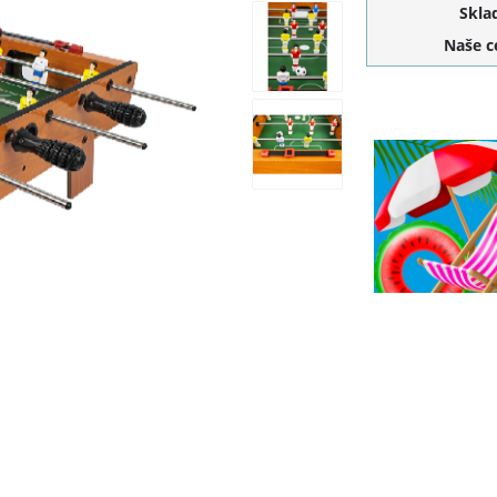
Skla
Naše 