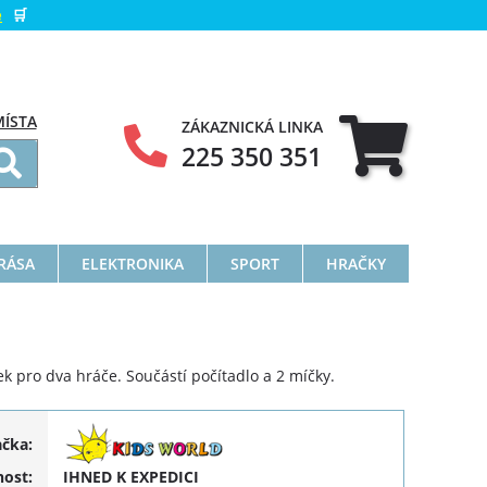
e
🛒
MÍSTA
ZÁKAZNICKÁ LINKA
225 350 351
KRÁSA
ELEKTRONIKA
SPORT
HRAČKY
lek pro dva hráče. Součástí počítadlo a 2 míčky.
ačka:
ost:
IHNED K EXPEDICI