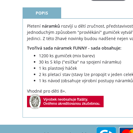
POPIS
Pletení
náramků
rozvíjí u dětí zručnost, představivos
jednoduchým způsobem "provlékání" gumiček vytvář
jedinci. Z této žhavé novinky budou nadšené nejen va
Tvořivá sada náramek FUNNY - sada obsahuje:
1200 ks gumiček (mix barev)
30 ks S klip ("esíčka" na spojení náramku)
1 ks plastový háček
2 ks pletací stav (stavy lze propojit v jeden celek
1 ks návod (obsahuje výrobní postupy náramků p
Vhodné pro děti 8+.