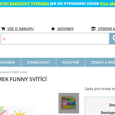
LETNÍ BAZÉNOVÝ VÝPRODEJ
JEN DO VYPRODÁNÍ ZÁSOB
Více zd
VŠE O NÁKUPU
NOVINKY
VÝDEJNÍ 
ZAHRADA
DOMÁCNOST
KUCHYNĚ
ZDRAVÍ A KR
áramek FUNNY svítící
EK FUNNY SVÍTÍCÍ
Sada pro hravé t
Zn
Dostupn