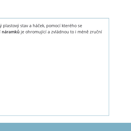
hý plastový stav a háček, pomocí kterého se
í
náramků
je ohromující a zvládnou to i méně zruční