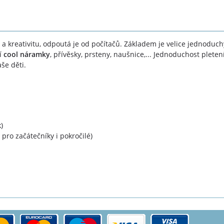
t a kreativitu, odpoutá je od počítačů. Základem je velice jednoduc
í
cool náramky
, přívěsky, prsteny, naušnice,... Jednoduchost pleten
še děti.
)
ro začátečníky i pokročilé)