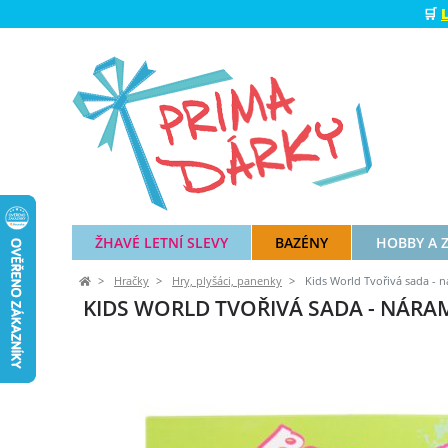
🛒
ŽHAVÉ LETNÍ SLEVY
BAZÉNY
HOBBY A 
Hračky
Hry, plyšáci, panenky
Kids World Tvořivá sada - n
KIDS WORLD TVOŘIVÁ SADA - NÁRAM