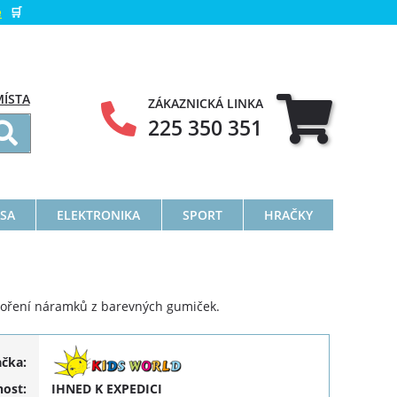
e
🛒
MÍSTA
ZÁKAZNICKÁ LINKA
225 350 351
ÁSA
ELEKTRONIKA
SPORT
HRAČKY
voření náramků z barevných gumiček.
ačka:
ost:
IHNED K EXPEDICI