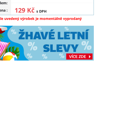
dem:
129 Kč
cena
:
s DPH
ale uvedený výrobek je momentálně vyprodaný