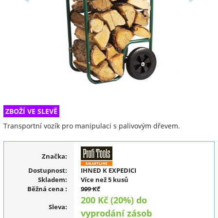
ZBOŽÍ VE SLEVĚ
Transportní vozík pro manipulaci s palivovým dřevem.
Značka:
Dostupnost:
IHNED K EXPEDICI
Skladem:
Více než 5 kusů
Běžná cena
:
999 Kč
200 Kč (20%) do
Sleva
:
vyprodání zásob