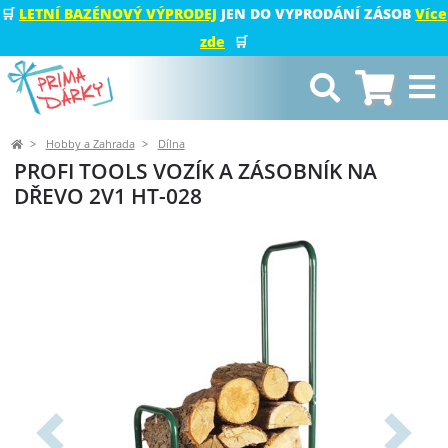
🛒
LETNÍ BAZÉNOVÝ VÝPRODEJ
JEN DO VYPRODÁNÍ ZÁSOB
Více
zde
🛒
Hobby a Zahrada
Dílna
PROFI TOOLS VOZÍK A ZÁSOBNÍK NA
DŘEVO 2V1 HT-028
Předchozí
Další