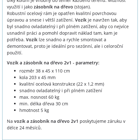
díky kolům je vhodný do téměř každého terénu. Možnost
využití i jako
zásobník na dřevo
(stojan).
Robustní ocelový rám je opatřen kvalitní povrchovou
úpravou a snese i větší zatížení.
Vozík
je navržen tak, aby
byl snadno ovladatelný i při plném zatížení, aby co nejvíce
usnadnil práci a pomohl dopravit náklad tam, kam je
potřeba.
Vozík
lze snadno a rychle smontovat a
demontovat, proto je ideální pro sezónní, ale i celoroční
použití.
Vozík a zásobník na dřevo 2v1 - parametry:
rozměr 38 x 45 x 110 cm
kola 203 x 45 mm
kvalitní ocelová konstrukce (22 x 1,2 mm)
snadno ovladatelný i při plném zatížení
max. nosnost 60 kg
min. délka dřeva 30 cm
hmotnost 5 kg
Na
vozík a zásobník na dřevo 2v1
poskytujeme záruku v
délce 24 měsíců.