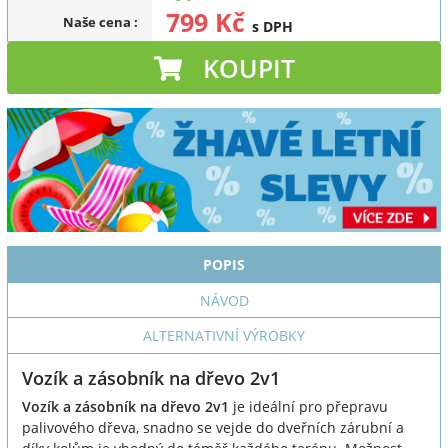
799 Kč
Naše cena
:
s DPH
KOUPIT
POPIS
NÁVOD
ALTERNATIVNÍ VÝROBKY
Vozík a zásobník na dřevo 2v1
Vozík a zásobník na dřevo 2v1
je ideální pro přepravu
palivového dřeva, snadno se vejde do dveřních zárubní a