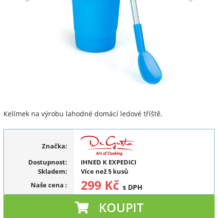
Kelímek na výrobu lahodné domácí ledové tříště.
Značka:
Dostupnost:
IHNED K EXPEDICI
Skladem:
Více než 5 kusů
299 Kč
Naše cena
:
s DPH
KOUPIT