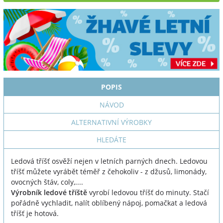
POPIS
NÁVOD
ALTERNATIVNÍ VÝROBKY
HLEDÁTE
Ledová tříšť osvěží nejen v letních parných dnech. Ledovou
tříšť můžete vyrábět téměř z čehokoliv - z džusů, limonády,
ovocných štáv, coly,....
Výrobník ledové tříště
vyrobí ledovou tříšť do minuty. Stačí
pořádně vychladit, nalít oblíbený nápoj, pomačkat a ledová
tříšť je hotová.