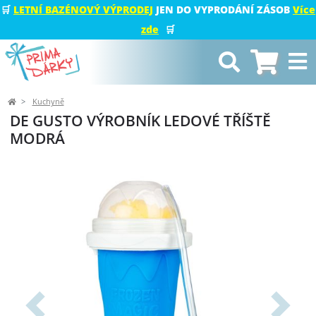
🛒
LETNÍ BAZÉNOVÝ VÝPRODEJ
JEN DO VYPRODÁNÍ ZÁSOB
Více
zde
🛒
Kuchyně
DE GUSTO VÝROBNÍK LEDOVÉ TŘÍŠTĚ
MODRÁ
Předchozí
Další