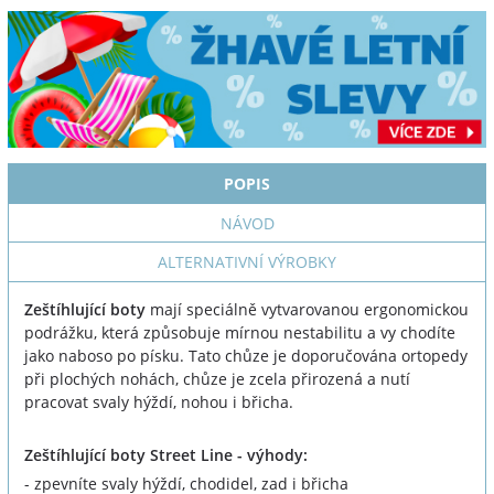
POPIS
NÁVOD
ALTERNATIVNÍ VÝROBKY
Zeštíhlující boty
mají speciálně vytvarovanou ergonomickou
podrážku, která způsobuje mírnou nestabilitu a vy chodíte
jako naboso po písku. Tato chůze je doporučována ortopedy
při plochých nohách, chůze je zcela přirozená a nutí
pracovat svaly hýždí, nohou i břicha.
Zeštíhlující boty Street Line - výhody:
- zpevníte svaly hýždí, chodidel, zad i břicha