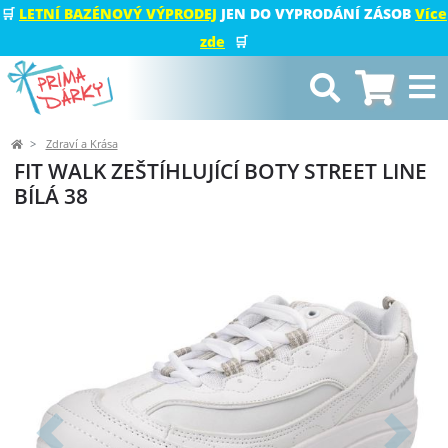
🛒
LETNÍ BAZÉNOVÝ VÝPRODEJ
JEN DO VYPRODÁNÍ ZÁSOB
Více
zde
🛒
Zdraví a Krása
FIT WALK ZEŠTÍHLUJÍCÍ BOTY STREET LINE
BÍLÁ 38
Předchozí
Další