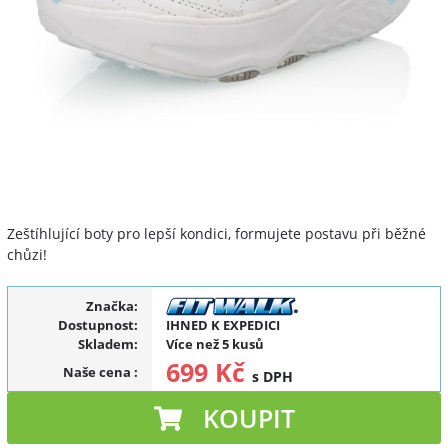
Zeštíhlující boty pro lepší kondici, formujete postavu při běžné
chůzi!
Značka:
Dostupnost:
IHNED K EXPEDICI
Skladem:
Více než 5 kusů
699 Kč
Naše cena
:
s DPH
KOUPIT