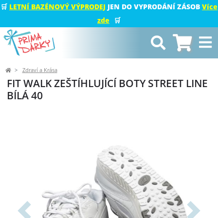
🛒
LETNÍ BAZÉNOVÝ VÝPRODEJ
JEN DO VYPRODÁNÍ ZÁSOB
Více
zde
🛒
Zdraví a Krása
FIT WALK ZEŠTÍHLUJÍCÍ BOTY STREET LINE
BÍLÁ 40
Předchozí
Další