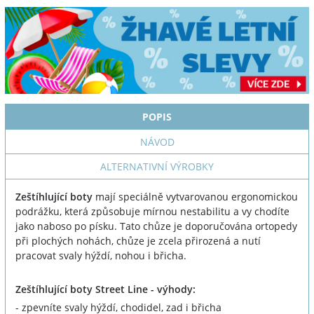
POPIS
NÁVOD
ALTERNATIVNÍ VÝROBKY
Zeštíhlující boty
mají speciálně vytvarovanou ergonomickou
podrážku, která způsobuje mírnou nestabilitu a vy chodíte
jako naboso po písku. Tato chůze je doporučována ortopedy
při plochých nohách, chůze je zcela přirozená a nutí
pracovat svaly hýždí, nohou i břicha.
Zeštíhlující boty Street Line - výhody:
- zpevníte svaly hýždí, chodidel, zad i břicha