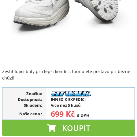
Zeštíhlující boty pro lepší kondici, formujete postavu při běžné
chůzi!
Značka:
Dostupnost:
IHNED K EXPEDICI
Skladem:
Více než 5 kusů
699 Kč
Naše cena
:
s DPH
KOUPIT