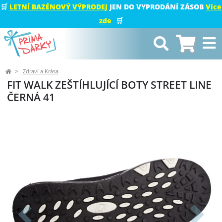
🛒
LETNÍ BAZÉNOVÝ VÝPRODEJ
JEN DO VYPRODÁNÍ ZÁSOB
Více
zde
🛒
Zdraví a Krása
FIT WALK ZEŠTÍHLUJÍCÍ BOTY STREET LINE
ČERNÁ 41
Předchozí
Další