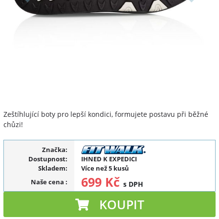
Zeštíhlující boty pro lepší kondici, formujete postavu při běžné
chůzi!
Značka:
Dostupnost:
IHNED K EXPEDICI
Skladem:
Více než 5 kusů
699 Kč
Naše cena
:
s DPH
KOUPIT