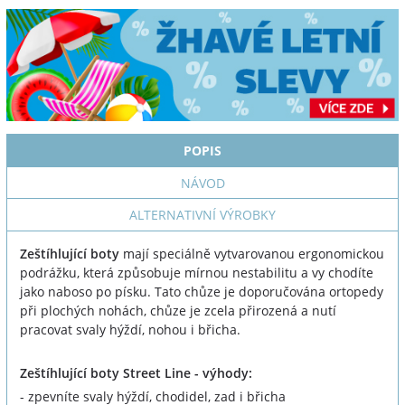
POPIS
NÁVOD
ALTERNATIVNÍ VÝROBKY
Zeštíhlující boty
mají speciálně vytvarovanou ergonomickou
podrážku, která způsobuje mírnou nestabilitu a vy chodíte
jako naboso po písku. Tato chůze je doporučována ortopedy
při plochých nohách, chůze je zcela přirozená a nutí
pracovat svaly hýždí, nohou i břicha.
Zeštíhlující boty Street Line - výhody:
- zpevníte svaly hýždí, chodidel, zad i břicha