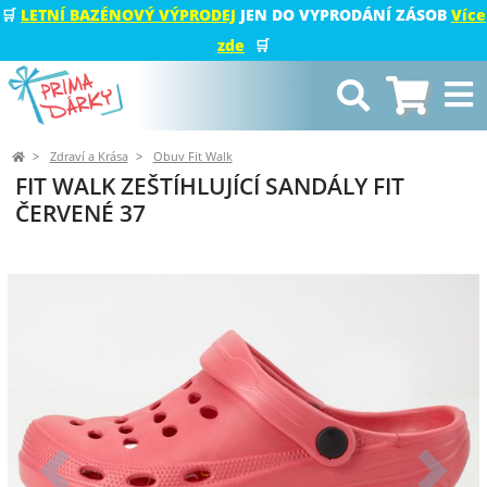
🛒
LETNÍ BAZÉNOVÝ VÝPRODEJ
JEN DO VYPRODÁNÍ ZÁSOB
Více
zde
🛒
Zdraví a Krása
Obuv Fit Walk
FIT WALK ZEŠTÍHLUJÍCÍ SANDÁLY FIT
ČERVENÉ 37
Předchozí
Další