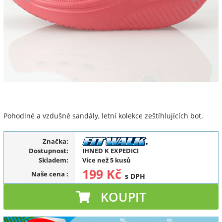
Pohodlné a vzdušné sandály, letní kolekce zeštíhlujících bot.
Značka:
Dostupnost:
IHNED K EXPEDICI
Skladem:
Více než 5 kusů
199 Kč
Naše cena
:
s DPH
KOUPIT