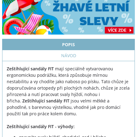
POPIS
NÁVOD
Zeštíhlující sandály FIT
mají speciálně vytvarovanou
ergonomickou podrážku, která způsobuje mírnou
nestabilitu a vy chodíte jako naboso po písku. Tato chůze je
doporučována ortopedy při plochých nohách, chůze je zcela
přirozená a nutí pracovat svaly hýždí, nohou i
břicha.
Zeštíhlující sandály FIT
jsou velmi měkké a
pohodlné, s barevnou výstelkou, vhodné jak pro domácí
použití tak pro práce kolem domu.
Zeštíhlující sandály FIT - výhody: