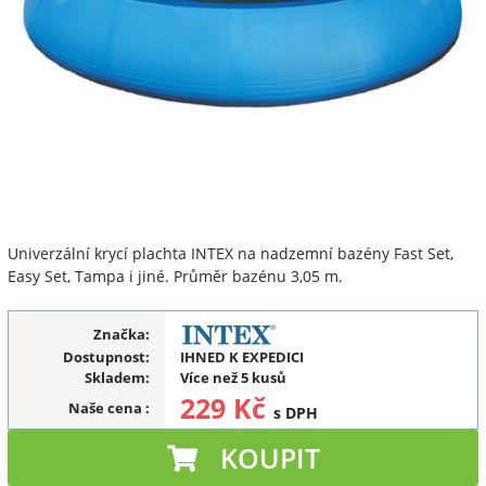
Univerzální krycí plachta INTEX na nadzemní bazény Fast Set,
Easy Set, Tampa i jiné. Průměr bazénu 3,05 m.
Značka:
Dostupnost:
IHNED K EXPEDICI
Skladem:
Více než 5 kusů
229 Kč
Naše cena
:
s DPH
KOUPIT