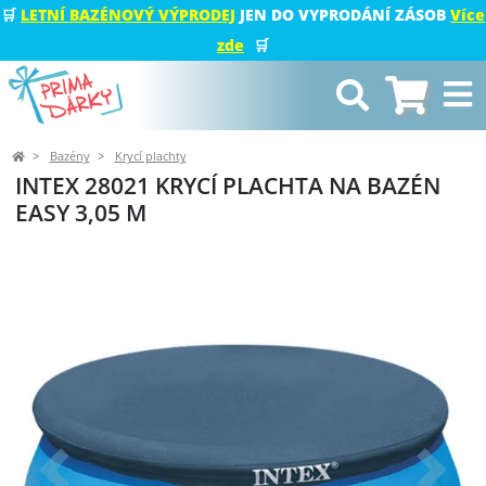
🛒
LETNÍ BAZÉNOVÝ VÝPRODEJ
JEN DO VYPRODÁNÍ ZÁSOB
Více
zde
🛒
Bazény
Krycí plachty
INTEX 28021 KRYCÍ PLACHTA NA BAZÉN
EASY 3,05 M
Předchozí
Další