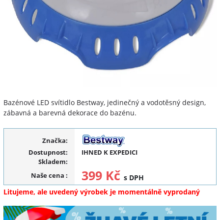
Bazénové LED svítidlo Bestway, jedinečný a vodotěsný design,
zábavná a barevná dekorace do bazénu.
Značka:
Dostupnost:
IHNED K EXPEDICI
Skladem:
399 Kč
Naše cena
:
s DPH
Litujeme, ale uvedený výrobek je momentálně vyprodaný