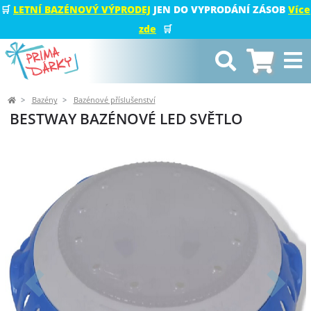
🛒
LETNÍ BAZÉNOVÝ VÝPRODEJ
JEN DO VYPRODÁNÍ ZÁSOB
Více
zde
🛒
Bazény
Bazénové příslušenství
BESTWAY BAZÉNOVÉ LED SVĚTLO
Předchozí
Další