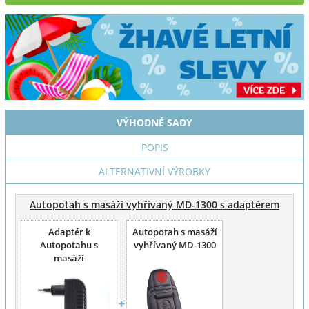
VÝHODNÉ SADY
POPIS
ALTERNATIVNÍ VÝROBKY
Autopotah s masáží vyhřívaný MD-1300 s adaptérem
Adaptér k
Autopotah s masáží
Autopotahu s
vyhřívaný MD-1300
masáží
vyhřívanému na
230 V