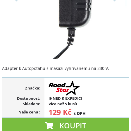
Adaptér k Autopotahu s masáží vyhřívanému na 230 V.
Značka:
Dostupnost:
IHNED K EXPEDICI
Skladem:
Více než 5 kusů
129 Kč
Naše cena
:
s DPH
KOUPIT