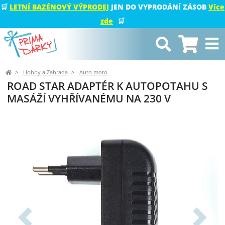
🛒
LETNÍ BAZÉNOVÝ VÝPRODEJ
JEN DO VYPRODÁNÍ ZÁSOB
Více
zde
🛒
Hobby a Zahrada
Auto moto
ROAD STAR ADAPTÉR K AUTOPOTAHU S
MASÁŽÍ VYHŘÍVANÉMU NA 230 V
Předchozí
Další