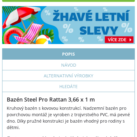
POPIS
NÁVOD
ALTERNATIVNÍ VÝROBKY
HLEDÁTE
Bazén Steel Pro Rattan 3,66 x 1 m
Kruhový bazén s kovovou konstrukcí. Nadzemní bazén pro
povrchovou montáž je vyroben z trojvrstvého PVC, má pevné
dno. Díky pružné konstrukci je bazén vhodný pro rodiny s
dětmi.