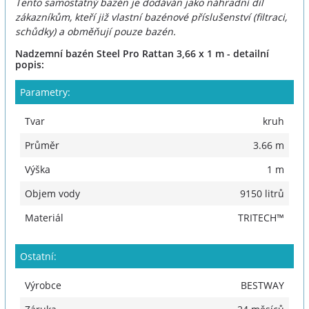
Tento samostatný bazén je dodáván jako náhradní díl
zákazníkům, kteří již vlastní bazénové příslušenství (filtraci,
schůdky) a obměňují pouze bazén.
Nadzemní bazén Steel Pro Rattan 3,66 x 1 m - detailní
popis:
Parametry:
Tvar
kruh
Průměr
3.66 m
Výška
1 m
Objem vody
9150 litrů
Materiál
TRITECH™
Ostatní:
Výrobce
BESTWAY