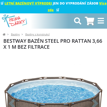
🛒
LETNÍ BAZÉNOVÝ VÝPRODEJ
JEN DO VYPRODÁNÍ ZÁSOB
Více
zde
🛒
Bazény
Bazény s konstrukcí
BESTWAY BAZÉN STEEL PRO RATTAN 3,66
X 1 M BEZ FILTRACE
Předchozí
Další