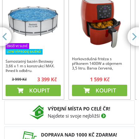
ZBOŽÍ VE SLEVĚ
LETNÍ VÝPRODEJ BAZÉNŮ
Horkovzdušná fritéza s
Samostatný bazén Bestway
příkonem 1400W a objemem
3,66 x 1 m s konstrukcí MAX.
3,5 litru. Barva červená,
Ihned k odběru.
digitální displej s
přednastavenými programy.
3 399 Kč
1 599 Kč
3 999 Kč
KOUPIT
KOUPIT
VÝDEJNÍ MÍSTA PO CELÉ ČR!
Najďete si svoje nejbližší
DOPRAVA NAD 1000 KČ ZDARMA!