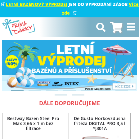
🛒
LETNÍ BAZÉNOVÝ VÝPRODEJ
JEN DO VYPRODÁNÍ ZÁSOB
Více
zde
🛒
DÁLE DOPORUČUJEME
Bestway Bazén Steel Pro
De Gusto Horkovzdušná
Max 3,66 x 1 m bez
fritéza DIGITAL PRO 3,5 l
filtrace
YJ301A