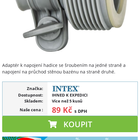
Adaptér k napojení hadice se šroubením na jedné straně a
napojení na průchod stěnou bazénu na straně druhé.
Značka:
Dostupnost:
IHNED K EXPEDICI
Skladem:
Více než 5 kusů
89 Kč
Naše cena
:
s DPH
KOUPIT