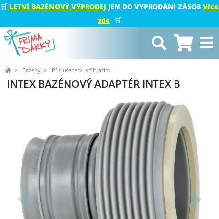
🛒
LETNÍ BAZÉNOVÝ VÝPRODEJ
JEN DO VYPRODÁNÍ ZÁSOB
Více
zde
🛒
Bazény
Příslušenství k filtracím
INTEX BAZÉNOVÝ ADAPTÉR INTEX B
Předchozí
Další