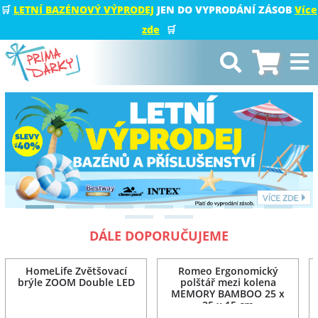
🛒
LETNÍ BAZÉNOVÝ VÝPRODEJ
JEN DO VYPRODÁNÍ ZÁSOB
Více
zde
🛒
DÁLE DOPORUČUJEME
HomeLife Zvětšovací
Romeo Ergonomický
brýle ZOOM Double LED
polštář mezi kolena
MEMORY BAMBOO 25 x
25 x 15 cm