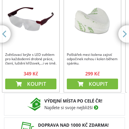
Zvětšovací brýle s LED světlem
Polštářek mezi kolena zajistí
pro každodenní drobné práce,
odpočinek nohou i kolen během
čtení, luštění křížovek,...i ve tmě.
spánku.
Zvětšení o 160%.
349 Kč
299 Kč
KOUPIT
KOUPIT
VÝDEJNÍ MÍSTA PO CELÉ ČR!
Najďete si svoje nejbližší
DOPRAVA NAD 1000 KČ ZDARMA!