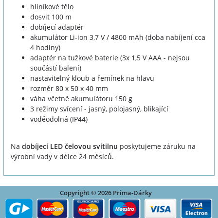
hliníkové tělo
dosvit 100 m
dobíjecí adaptér
akumulátor Li-ion 3,7 V / 4800 mAh (doba nabíjení cca
4 hodiny)
adaptér na tužkové baterie (3x 1,5 V AAA - nejsou
součástí balení)
nastavitelný kloub a řemínek na hlavu
rozměr 80 x 50 x 40 mm
váha včetně akumulátoru 150 g
3 režimy svícení - jasný, polojasný, blikající
voděodolná (IP44)
Na
dobíjecí LED čelovou svítilnu
poskytujeme záruku na
výrobní vady v délce 24 měsíců.
Copyright © 2026 Prima-Dárky