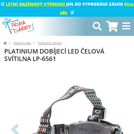
🛒
LETNÍ BAZÉNOVÝ VÝPRODEJ
JEN DO VYPRODÁNÍ ZÁSOB
Více
zde
🛒
Elektronika
Světelné zdroje
PLATINIUM DOBÍJECÍ LED ČELOVÁ
SVÍTILNA LP-6561
Předchozí
Další