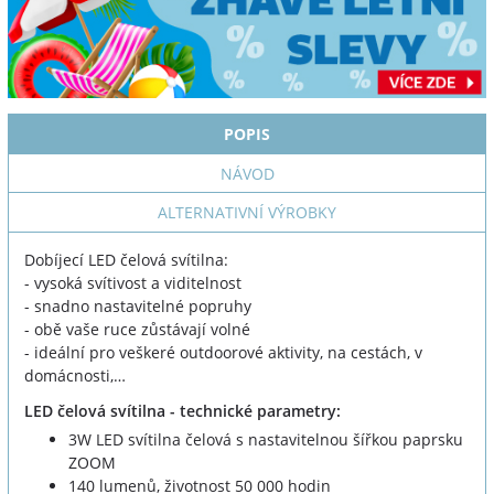
POPIS
NÁVOD
ALTERNATIVNÍ VÝROBKY
Dobíjecí LED čelová svítilna:
- vysoká svítivost a viditelnost
- snadno nastavitelné popruhy
- obě vaše ruce zůstávají volné
- ideální pro veškeré outdoorové aktivity, na cestách, v
domácnosti,…
LED čelová svítilna - technické parametry:
3W LED svítilna čelová s nastavitelnou šířkou paprsku
ZOOM
140 lumenů, životnost 50 000 hodin