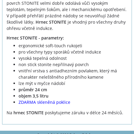
povrch STONITE velmi dobře odolává vůči vysokým
teplotám, tepelným šokům, ale i mechanickému opotřebení.
V případě přehřátí prázdné nádoby se neuvolňují žádné
škodlivé látky.
Hrnec STONITE
je vhodný pro všechny druhy
ohřevu včetně indukce.
Hrnec STONITE - parametry:
ergonomické soft-touch rukojeti
pro všechny typy sporáků včetně indukce
vysoká tepelná odolnost
non stick stonite nepřilnavý povrch
vnitřní vrstva s antiadhezním povlakem, který má
charakter neleštěného přírodního kamene
lze mýt v myčce nádobí
průměr 24 cm
objem 3,5 litru
ZDARMA skleněná poklice
Na
hrnec STONITE
poskytujeme záruku v délce 24 měsíců.