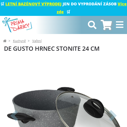
🛒
LETNÍ BAZÉNOVÝ VÝPRODEJ
JEN DO VYPRODÁNÍ ZÁSOB
Více
zde
🛒
Kuchyně
Vaření
DE GUSTO HRNEC STONITE 24 CM
Předchozí
Další