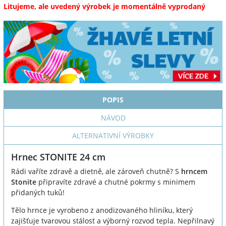
Litujeme, ale uvedený výrobek je momentálně vyprodaný
POPIS
NÁVOD
ALTERNATIVNÍ VÝROBKY
Hrnec STONITE 24 cm
Rádi vaříte zdravě a dietně, ale zároveň chutně? S
hrncem
Stonite
připravíte zdravé a chutné pokrmy s minimem
přidaných tuků!
Tělo hrnce je vyrobeno z anodizovaného hliníku, který
zajišťuje tvarovou stálost a výborný rozvod tepla. Nepřilnavý