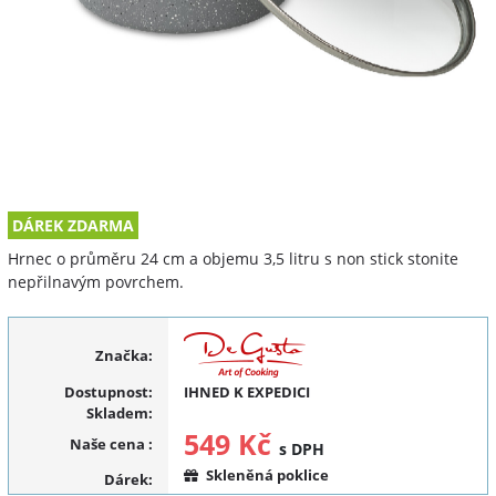
DÁREK ZDARMA
Hrnec o průměru 24 cm a objemu 3,5 litru s non stick stonite
nepřilnavým povrchem.
Značka:
Dostupnost:
IHNED K EXPEDICI
Skladem:
549 Kč
Naše cena
:
s DPH
Skleněná poklice
Dárek: