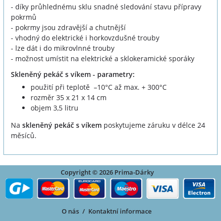
- díky průhlednému sklu snadné sledování stavu přípravy
pokrmů
- pokrmy jsou zdravější a chutnější
- vhodný do elektrické i horkovzdušné trouby
- lze dát i do mikrovlnné trouby
- možnost umístit na elektrické a sklokeramické sporáky
Skleněný pekáč s víkem - parametry:
použití při teplotě –10°C až max. + 300°C
rozměr 35 x 21 x 14 cm
objem 3,5 litru
Na
skleněný pekáč s víkem
poskytujeme záruku v délce 24
měsíců.
Copyright © 2026 Prima-Dárky
O nás
/
Kontaktní informace