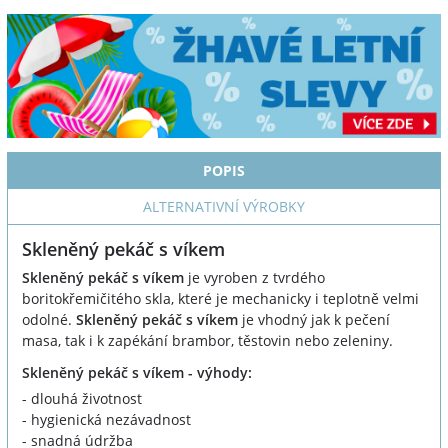
POPIS
ALTERNATIVNÍ VÝROBKY
Skleněný pekáč s víkem
Skleněný pekáč s víkem
je vyroben z tvrdého
boritokřemičitého skla, které je mechanicky i teplotně velmi
odolné.
Skleněný pekáč s víkem
je vhodný jak k pečení
masa, tak i k zapékání brambor, těstovin nebo zeleniny.
Skleněný pekáč s víkem - výhody:
- dlouhá životnost
- hygienická nezávadnost
- snadná údržba