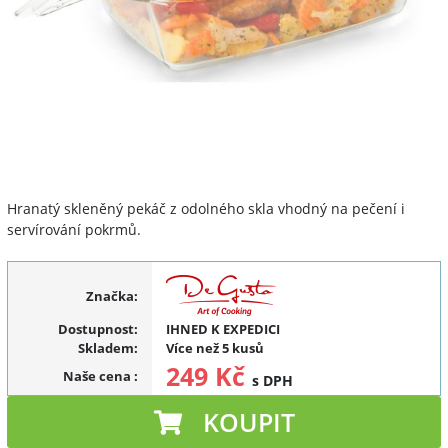
Hranatý skleněný pekáč z odolného skla vhodný na pečení i
servírování pokrmů.
Značka:
Dostupnost:
IHNED K EXPEDICI
Skladem:
Více než 5 kusů
249 Kč
Naše cena
:
s DPH
KOUPIT