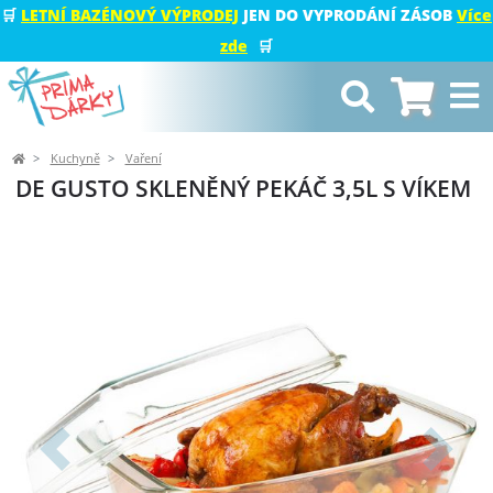
🛒
LETNÍ BAZÉNOVÝ VÝPRODEJ
JEN DO VYPRODÁNÍ ZÁSOB
Více
zde
🛒
Kuchyně
Vaření
DE GUSTO SKLENĚNÝ PEKÁČ 3,5L S VÍKEM
Předchozí
Další