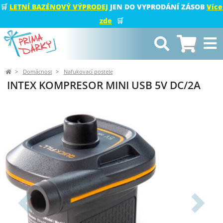
🛒
LETNÍ BAZÉNOVÝ VÝPRODEJ
JEN DO VYPRODÁNÍ ZÁSOB
Více
zde
🛒
Domácnost
Nafukovací postele
INTEX KOMPRESOR MINI USB 5V DC/2A
Předchozí
Další