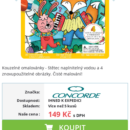
Kouzelné omalovánky - štětec naplnitelný vodou a 4
znovupoužitelné obrázky. Čisté malování!
Značka:
Dostupnost:
IHNED K EXPEDICI
Skladem:
Více než 5 kusů
149 Kč
Naše cena
:
s DPH
KOUPIT