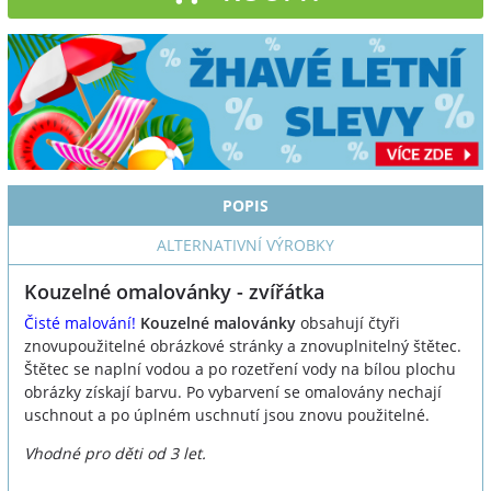
POPIS
ALTERNATIVNÍ VÝROBKY
Kouzelné omalovánky - zvířátka
Čisté malování!
Kouzelné malovánky
obsahují čtyři
znovupoužitelné obrázkové stránky a znovuplnitelný štětec.
Štětec se naplní vodou a po rozetření vody na bílou plochu
obrázky získají barvu. Po vybarvení se omalovány nechají
uschnout a po úplném uschnutí jsou znovu použitelné.
Vhodné pro děti od 3 let.