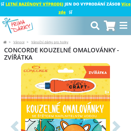
🛒
LETNÍ BAZÉNOVÝ VÝPRODEJ
JEN DO VYPRODÁNÍ ZÁSOB
Více
zde
🛒
Vánoce
Vánoční dárky pro holky
CONCORDE KOUZELNÉ OMALOVÁNKY -
ZVÍŘÁTKA
Předchozí
Další