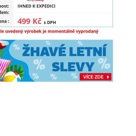
ost:
IHNED K EXPEDICI
dem:
499 Kč
cena
:
s DPH
ale uvedený výrobek je momentálně vyprodaný