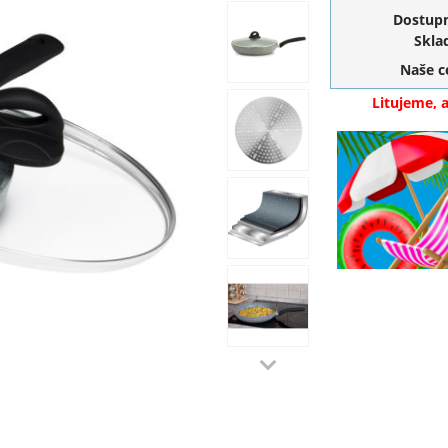
Dostupn
Skla
Naše 
Litujeme, 