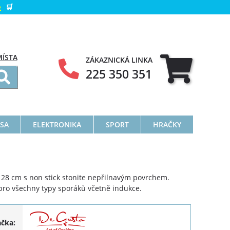
e
🛒
MÍSTA
ZÁKAZNICKÁ LINKA
225 350 351
ÁSA
ELEKTRONIKA
SPORT
HRAČKY
28 cm s non stick stonite nepřilnavým povrchem.
pro všechny typy sporáků včetně indukce.
ačka: