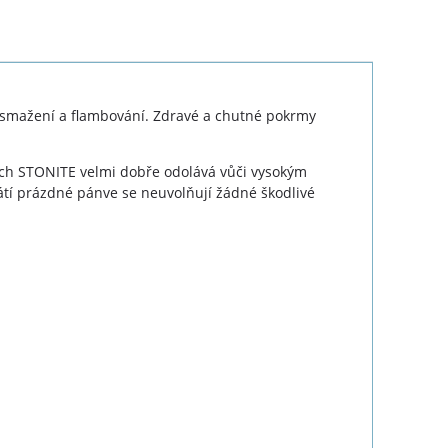
ke smažení a flambování. Zdravé a chutné pokrmy
vrch STONITE velmi dobře odolává vůči vysokým
átí prázdné pánve se neuvolňují žádné škodlivé