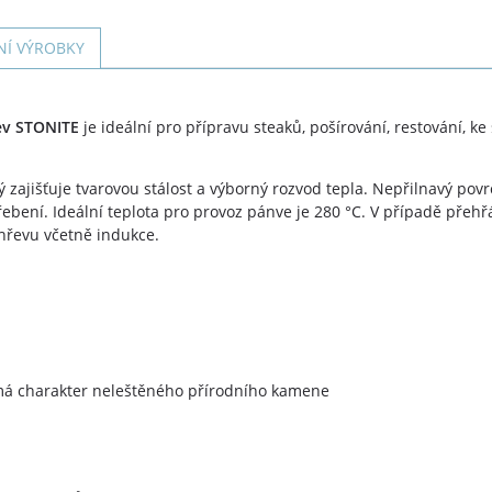
NÍ VÝROBKY
v STONITE
je ideální pro přípravu steaků, pošírování, restování, 
ý zajišťuje tvarovou stálost a výborný rozvod tepla. Nepřilnavý po
bení. Ideální teplota pro provoz pánve je 280 °C. V případě přehř
hřevu včetně indukce.
 má charakter neleštěného přírodního kamene