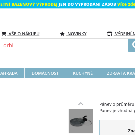
LETNÍ BAZÉNOVÝ VÝPRODEJ
JEN DO VYPRODÁNÍ ZÁSOB
Více zd
VŠE O NÁKUPU
NOVINKY
VÝDEJNÍ 
ZAHRADA
DOMÁCNOST
KUCHYNĚ
ZDRAVÍ A KR
Pánev o průměru 
Pánev je vhodná 
Zn