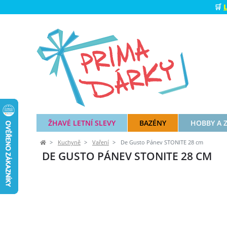
🛒
ŽHAVÉ LETNÍ SLEVY
BAZÉNY
HOBBY A 
Kuchyně
Vaření
De Gusto Pánev STONITE 28 cm
DE GUSTO PÁNEV STONITE 28 CM