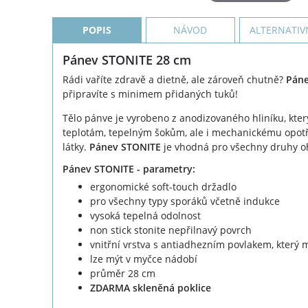
POPIS
NÁVOD
ALTERNATIV
Pánev STONITE 28 cm
Rádi vaříte zdravě a dietně, ale zároveň chutně?
Páne
připravíte s minimem přidaných tuků!
Tělo pánve je vyrobeno z anodizovaného hliníku, kter
teplotám, tepelným šokům, ale i mechanickému opotře
látky.
Pánev STONITE
je vhodná pro všechny druhy o
Pánev STONITE - parametry:
ergonomické soft-touch držadlo
pro všechny typy sporáků včetně indukce
vysoká tepelná odolnost
non stick stonite nepřilnavý povrch
vnitřní vrstva s antiadhezním povlakem, který
lze mýt v myčce nádobí
průměr 28 cm
ZDARMA skleněná poklice