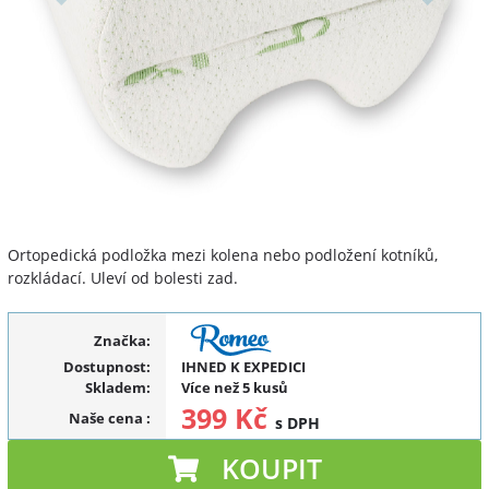
Ortopedická podložka mezi kolena nebo podložení kotníků,
rozkládací. Uleví od bolesti zad.
Značka:
Dostupnost:
IHNED K EXPEDICI
Skladem:
Více než 5 kusů
399 Kč
Naše cena
:
s DPH
KOUPIT