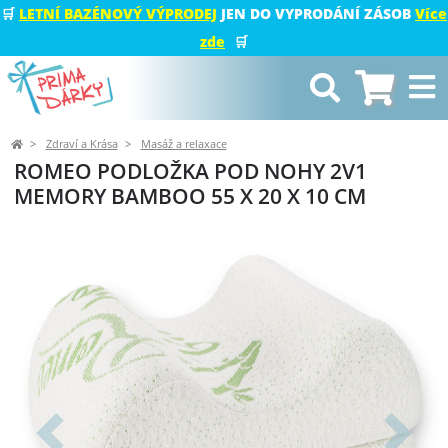
🛒
LETNÍ BAZÉNOVÝ VÝPRODEJ
JEN DO VYPRODÁNÍ ZÁSOB
Více
zde
🛒
Zdraví a Krása
Masáž a relaxace
ROMEO PODLOŽKA POD NOHY 2V1
MEMORY BAMBOO 55 X 20 X 10 CM
Předchozí
Další