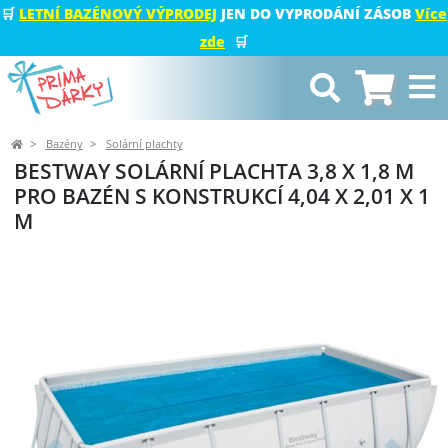
🛒
LETNÍ BAZÉNOVÝ VÝPRODEJ
JEN DO VYPRODÁNÍ ZÁSOB
Více
zde
🛒
Bazény
Solární plachty
BESTWAY SOLÁRNÍ PLACHTA 3,8 X 1,8 M
PRO BAZÉN S KONSTRUKCÍ 4,04 X 2,01 X 1
M