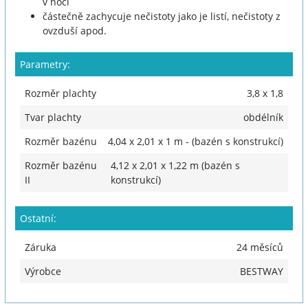
v noci
částečně zachycuje nečistoty jako je listí, nečistoty z
ovzduší apod.
Parametry:
Rozměr plachty
3,8 x 1,8
Tvar plachty
obdélník
Rozměr bazénu
4,04 x 2,01 x 1 m - (bazén s konstrukcí)
Rozměr bazénu
4,12 x 2,01 x 1,22 m (bazén s
II
konstrukcí)
Ostatní:
Záruka
24 měsíců
Výrobce
BESTWAY