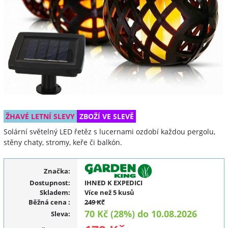
ŽHAVÉ LETNÍ SLEVY
ZBOŽÍ VE SLEVĚ
Solární světelný LED řetěz s lucernami ozdobí každou pergolu,
stěny chaty, stromy, keře či balkón.
Značka:
Dostupnost:
IHNED K EXPEDICI
Skladem:
Více než 5 kusů
Běžná cena
:
249 Kč
70 Kč (28%) do 10.08.2026
Sleva
: