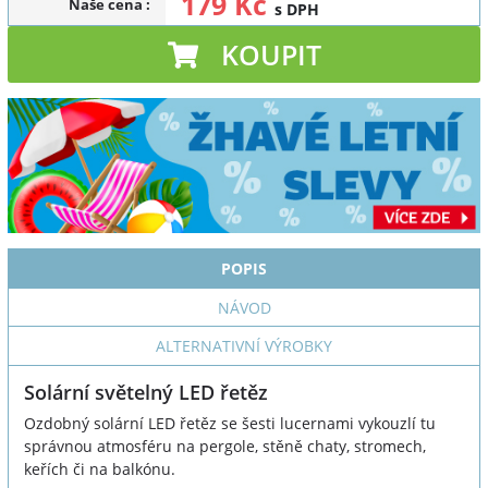
179 Kč
Naše cena
:
s DPH
KOUPIT
POPIS
NÁVOD
ALTERNATIVNÍ VÝROBKY
Solární světelný LED řetěz
Ozdobný solární LED řetěz se šesti lucernami vykouzlí tu
správnou atmosféru na pergole, stěně chaty, stromech,
keřích či na balkónu.