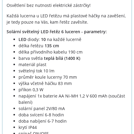
Osvětlení bez nutnosti elektrické zástrčky!
Každá lucerna u LED řetězu má plastové háčky na zavěšení,
je tedy pouze na Vás, kam řetěz zavěsíte.
Solární světelný LED řetěz 6 luceren - parametry:
LED
diody:
10
na každé lucerně
délka řetězu
135 cm
délka přívodního kabelu 190 cm
barva světla
teplá bílá (1400 K)
materiál plast
světelný tok 10 lm
průměr koule lucerny 70 mm
výška včetně háčku 83 mm
příkon 0,3 W
napájení 1x baterie AA Ni-MH 1,2 V 600 mAh (součást
balení)
solární panel 2V/80 mA
doba svícení 6-8 hodin
doba nabíjení 6-7 hodin
krytí IP44
spínač ON/OFF