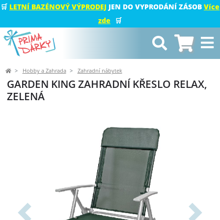
🛒
LETNÍ BAZÉNOVÝ VÝPRODEJ
JEN DO VYPRODÁNÍ ZÁSOB
Více
zde
🛒
Hobby a Zahrada
Zahradní nábytek
GARDEN KING ZAHRADNÍ KŘESLO RELAX,
ZELENÁ
Předchozí
Další