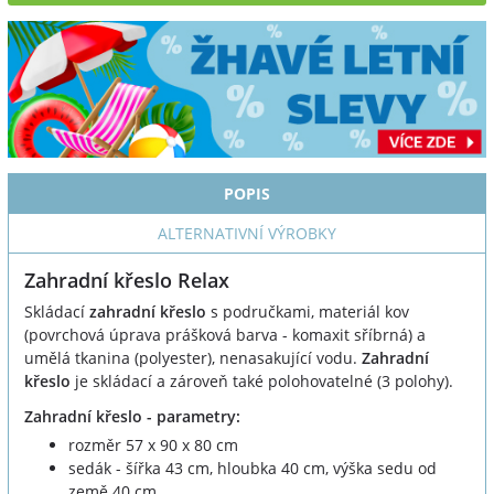
POPIS
ALTERNATIVNÍ VÝROBKY
Zahradní křeslo Relax
Skládací
zahradní křeslo
s područkami, materiál kov
(povrchová úprava prášková barva - komaxit sříbrná) a
umělá tkanina (polyester), nenasakující vodu.
Zahradní
křeslo
je skládací a zároveň také polohovatelné (3 polohy).
Zahradní křeslo - parametry:
rozměr 57 x 90 x 80 cm
sedák - šířka 43 cm, hloubka 40 cm, výška sedu od
země 40 cm