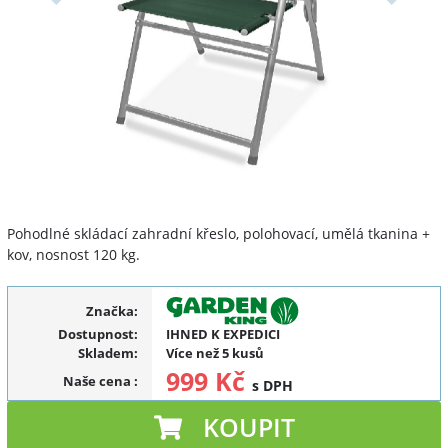
Pohodlné skládací zahradní křeslo, polohovací, umělá tkanina +
kov, nosnost 120 kg.
Značka:
Dostupnost:
IHNED K EXPEDICI
Skladem:
Více než 5 kusů
999 Kč
Naše cena
:
s DPH
KOUPIT