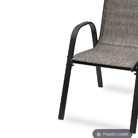
Přejetím zvětšit