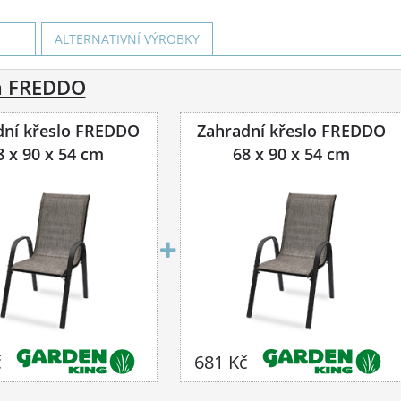
ALTERNATIVNÍ VÝROBKY
la FREDDO
dní křeslo FREDDO
Zahradní křeslo FREDDO
8 x 90 x 54 cm
68 x 90 x 54 cm
č
681 Kč