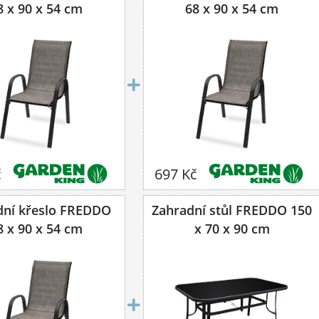
8 x 90 x 54 cm
68 x 90 x 54 cm
č
697 Kč
dní křeslo FREDDO
Zahradní stůl FREDDO 150
8 x 90 x 54 cm
x 70 x 90 cm