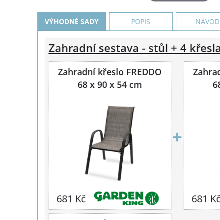
VÝHODNÉ SADY
POPIS
NÁVOD
Zahradní sestava - stůl + 4 křes
Zahradní křeslo FREDDO
Zahra
68 x 90 x 54 cm
6
681 Kč
681 K