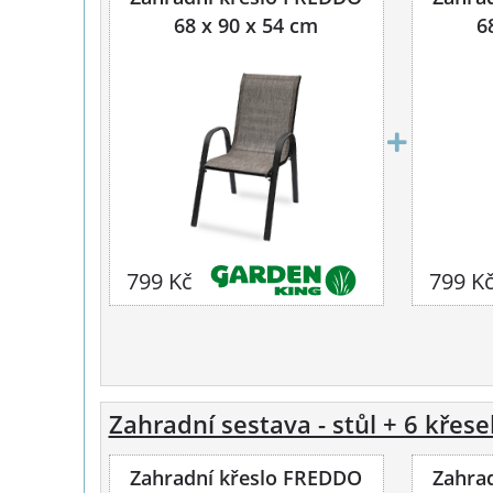
68 x 90 x 54 cm
6
799 Kč
799 K
Zahradní sestava - stůl + 6 křes
Zahradní křeslo FREDDO
Zahra