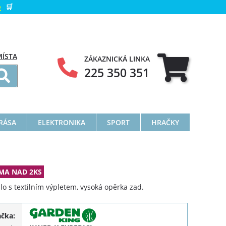
e
🛒
MÍSTA
ZÁKAZNICKÁ LINKA
225 350 351
KRÁSA
ELEKTRONIKA
SPORT
HRAČKY
MA NAD 2KS
lo s textilním výpletem, vysoká opěrka zad.
ačka: