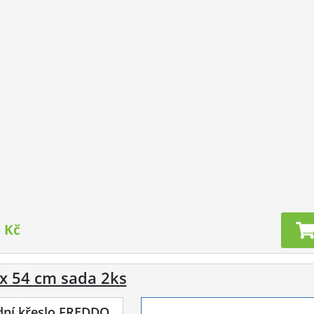
 Kč
 x 54 cm sada 2ks
dní křeslo FREDDO