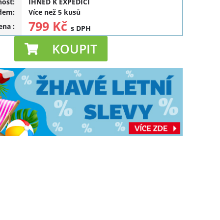
ost:
IHNED K EXPEDICI
dem:
Více než 5 kusů
799 Kč
cena
:
s DPH
KOUPIT