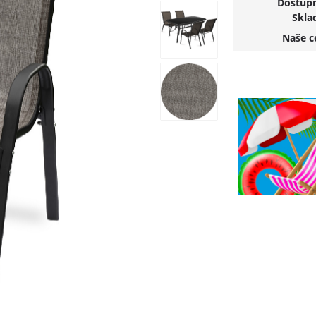
Dostupn
Skla
Naše 