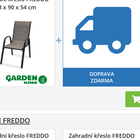
8 x 90 x 54 cm
DOPRAVA
č
ZDARMA
el FREDDO
dní křeslo FREDDO
Zahradní křeslo FREDDO