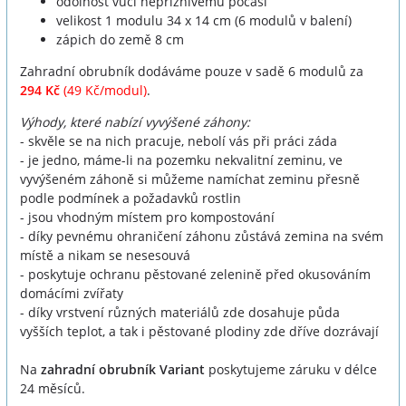
odolnost vůči nepříznivému počasí
velikost 1 modulu 34 x 14 cm (6 modulů v balení)
zápich do země 8 cm
Zahradní obrubník dodáváme pouze v sadě 6 modulů za
294 Kč
(49 Kč/modul)
.
Výhody, které nabízí vyvýšené záhony:
- skvěle se na nich pracuje, nebolí vás při práci záda
- je jedno, máme-li na pozemku nekvalitní zeminu, ve
vyvýšeném záhoně si můžeme namíchat zeminu přesně
podle podmínek a požadavků rostlin
- jsou vhodným místem pro kompostování
- díky pevnému ohraničení záhonu zůstává zemina na svém
místě a nikam se nesesouvá
- poskytuje ochranu pěstované zelenině před okusováním
domácími zvířaty
- díky vrstvení různých materiálů zde dosahuje půda
vyšších teplot, a tak i pěstované plodiny zde dříve dozrávají
Na
zahradní obrubník Variant
poskytujeme záruku v délce
24 měsíců.