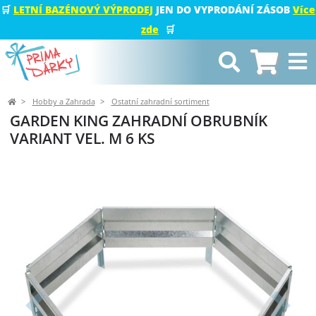
🛒
LETNÍ BAZÉNOVÝ VÝPRODEJ
JEN DO VYPRODÁNÍ ZÁSOB
Více
zde
🛒
Hobby a Zahrada
Ostatní zahradní sortiment
GARDEN KING ZAHRADNÍ OBRUBNÍK
VARIANT VEL. M 6 KS
Předchozí
Další